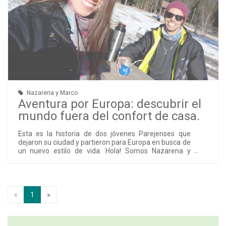
Nazarena y Marco
Aventura por Europa: descubrir el
mundo fuera del confort de casa.
Esta es la historia de dos jóvenes Parejenses que
dejaron su ciudad y partieron para Europa en busca de
un nuevo estilo de vida. Hola! Somos Nazarena y
Marco, para algunos, más conocidos como Nani y
Patila. ¿Qué nos motivó a viajar? La idea de viajar y
probar suerte fuera del país surgió hace unos años
cuando nos dimos cuenta que ambos compartíamos
el deseo de conocer nuevos lugares, personas,
«
1
»
culturas, idiomas y de descubrir el resto del mundo
fuera del confort de casa. El momento de partir fue
postergado hasta que los dos terminamos nuestros