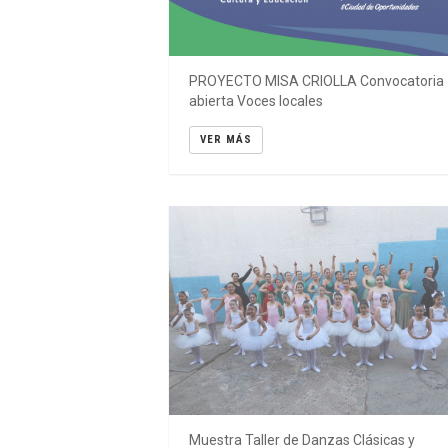
Torres, Los Lirios, Jorge Rojas, Los Tipit
Santiagueños, Panam, La Barra, Juan Dart
Chaqueño Palaveccino, entre otros.
PROYECTO MISA CRIOLLA Convocatoria
abierta Voces locales
VER MÁS
Muestra Taller de Danzas Clásicas y