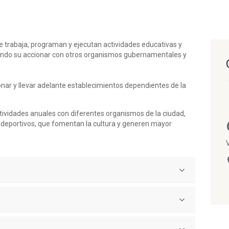
e trabaja, programan y ejecutan actividades educativas y
nando su accionar con otros organismos gubernamentales y
onar y llevar adelante establecimientos dependientes de la
ividades anuales con diferentes organismos de la ciudad,
 deportivos, que fomentan la cultura y generen mayor
plementada por este Municipio tiende a favorecer las
idad, alentando, por lo tanto, toda iniciativa autóctona.
ra y trabaja en conjunto con las instituciones de nuestra
festivales organizados por los talleres de Casa de la