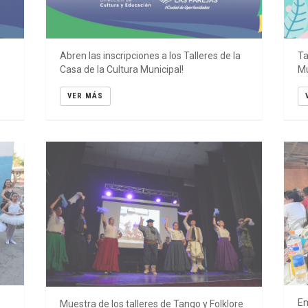
os, La Bersuit, La Mancha de Rolando, Los Manseros
ez, Facundo Toro, Los Palmeras, Cristian Amado, El
Abren las inscripciones a los Talleres de la
Ta
Casa de la Cultura Municipal!
Mu
VER MÁS
En
Muestra de los talleres de Tango y Folklore