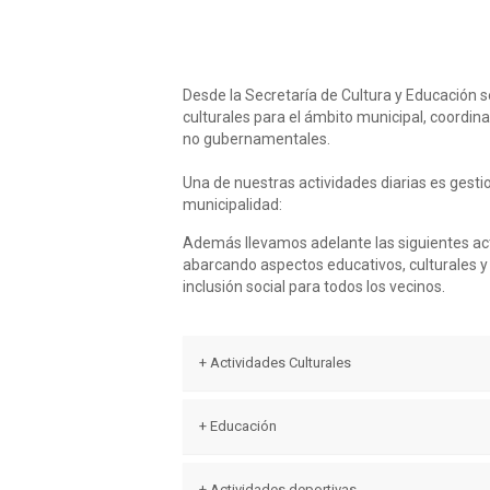
Desde la Secretaría de Cultura y Educación s
culturales para el ámbito municipal, coordi
no gubernamentales.
Una de nuestras actividades diarias es gesti
municipalidad:
Además llevamos adelante las siguientes act
abarcando aspectos educativos, culturales y
inclusión social para todos los vecinos.
+ Actividades Culturales
Es de destacar que la política cultural im
+ Educación
expresiones artístico-culturales de la local
La Dirección de Cultura y Educación colabo
Por esta razón, se brinda a la comunidad, 
+ Actividades deportivas